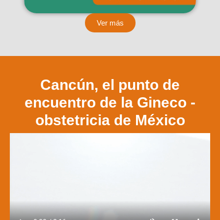
Ver más
Cancún, el punto de
encuentro de la Gineco -
obstetricia de México